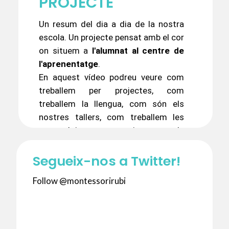
PROJECTE
Un resum del dia a dia de la nostra
escola. Un projecte pensat amb el cor
on situem a
l'alumnat al centre de
l'aprenentatge
.
En aquest vídeo podreu veure com
treballem per projectes, com
treballem la llengua, com són els
nostres tallers, com treballem les
matemàtiques, com integrem la
maquinària en el dia a dia de l'escola,
Segueix-nos a Twitter!
coneixereu la comissió COCOBE i
veureu els espais de la nostra escola.
Follow @montessorirubi
Cliqueu al títol o a la imatge per veure'l!