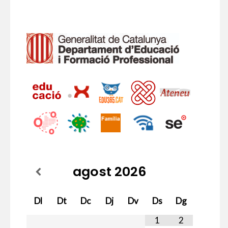
agost
2026
Dl
Dt
Dc
Dj
Dv
Ds
Dg
1
2