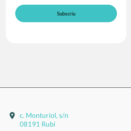
c. Monturiol, s/n
08191 Rubí